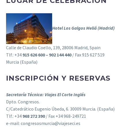
LUGAR DE CELEBRACIÓN
Hotel Los Galgos Meliá (Madrid)
Calle de Claudio Coello, 139, 28006 Madrid, Spain
Tlf.: +34
915 626 600‎ – 902 144 440‎
/ Fax 915 627 519‎
Murcia (España)
INSCRIPCIÓN Y RESERVAS
Secretaría Técnica: Viajes El Corte Inglés
Dpto. Congresos.
C/Catedrático Eugenio Úbeda, 6. 30009 Murcia. (España)
Tlf.: +34
968 272 390
/ Fax +34 968-249721
e-mail: congresosmurcia@viajeseci.es