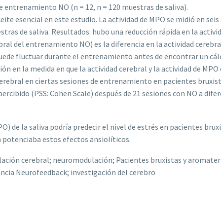
e entrenamiento NO (n = 12, n = 120 muestras de saliva).
 aceite esencial en este estudio. La actividad de MPO se midió en se
estras de saliva. Resultados: hubo una reducción rápida en la acti
erebral del entrenamiento NO) es la diferencia en la actividad cere
ede fluctuar durante el entrenamiento antes de encontrar un cálcu
n en la medida en que la actividad cerebral y la actividad de MPO
rebral en ciertas sesiones de entrenamiento en pacientes bruxista
percibido (PSS: Cohen Scale) después de 21 sesiones con NO a difer
O) de la saliva podría predecir el nivel de estrés en pacientes brux
 potenciaba estos efectos ansiolíticos.
ulación cerebral; neuromodulación; Pacientes bruxistas y aromater
encia Neurofeedback; investigación del cerebro