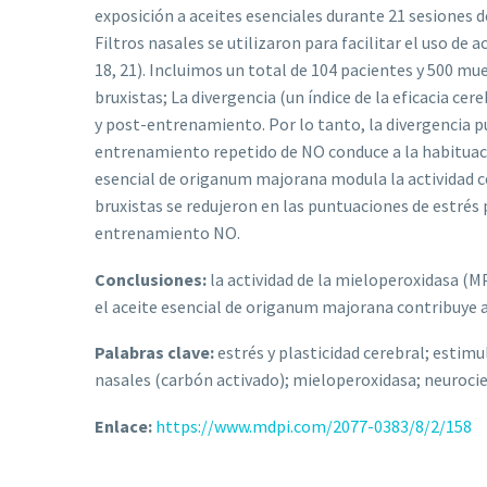
exposición a aceites esenciales durante 21 sesiones d
Filtros nasales se utilizaron para facilitar el uso de
18, 21). Incluimos un total de 104 pacientes y 500 mu
bruxistas; La divergencia (un índice de la eficacia c
y post-entrenamiento. Por lo tanto, la divergencia pu
entrenamiento repetido de NO conduce a la habituació
esencial de origanum majorana modula la actividad ce
bruxistas se redujeron en las puntuaciones de estrés 
entrenamiento NO.
Conclusiones:
la actividad de la mieloperoxidasa (MP
el aceite esencial de origanum majorana contribuye a
Palabras clave:
estrés y plasticidad cerebral; estim
nasales (carbón activado); mieloperoxidasa; neuroci
Enlace:
https://www.mdpi.com/2077-0383/8/2/158