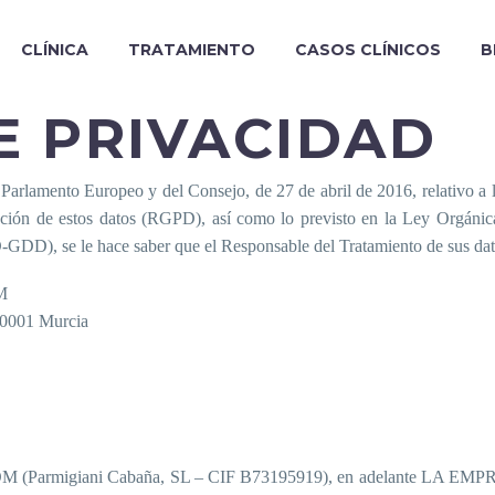
CLÍNICA
TRATAMIENTO
CASOS CLÍNICOS
B
E PRIVACIDAD
lamento Europeo y del Consejo, de 27 de abril de 2016, relativo a la 
culación de estos datos (RGPD), así como lo previsto en la Ley Orgáni
D-GDD), se le hace saber que el Responsable del Tratamiento de sus dat
M
 30001 Murcia
(Parmigiani Cabaña, SL – CIF B73195919), en adelante LA EMPRESA, 