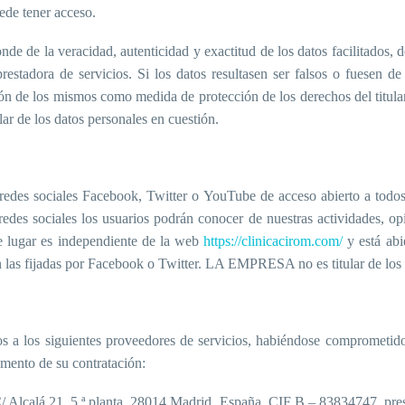
uede tener acceso.
ponde de la veracidad, autenticidad y exactitud de los datos facilitados,
adora de servicios. Si los datos resultasen ser falsos o fuesen de
 de los mismos como medida de protección de los derechos del titular 
ar de los datos personales en cuestión.
edes sociales Facebook, Twitter o YouTube de acceso abierto a todos 
redes sociales los usuarios podrán conocer de nuestras actividades, op
te lugar es independiente de la web
https://clinicacirom.com/
y está abie
on las fijadas por Facebook o Twitter. LA EMPRESA no es titular de los 
 a los siguientes proveedores de servicios, habiéndose comprometido
omento de su contratación:
 Alcalá 21, 5.ª planta, 28014 Madrid, España, CIF B – 83834747