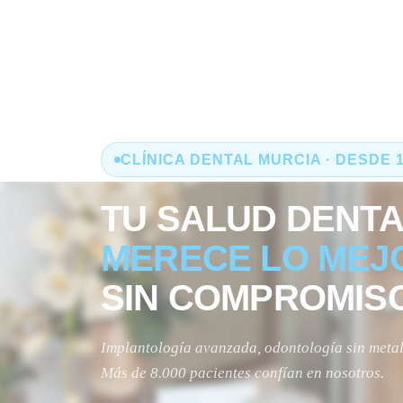
CLÍNICA DENTAL MURCIA · DESDE 
TU SALUD DENTA
MERECE LO MEJ
SIN COMPROMIS
Implantología avanzada, odontología sin metal 
Más de 8.000 pacientes confían en nosotros.